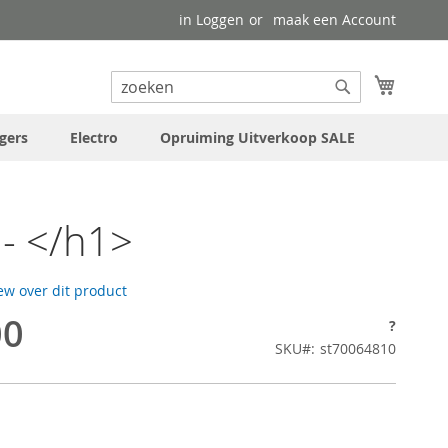
in Loggen
maak een Account
uw wink
Search
Search
gers
Electro
Opruiming Uitverkoop SALE
- </h1>
iew over dit product
00
?
SKU
st70064810