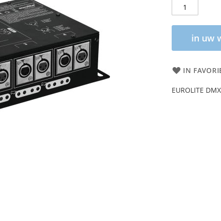
in uw 
IN FAVORI
EUROLITE DMX S