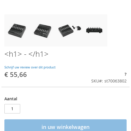
<h1> - </h1>
Schrijf uw review over dit product
€ 55,66
?
SKU
st70063802
Aantal
in uw winkelwagen