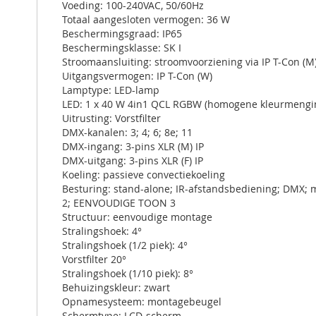
Voeding: 100-240VAC, 50/60Hz
Totaal aangesloten vermogen: 36 W
Beschermingsgraad: IP65
Beschermingsklasse: SK I
Stroomaansluiting: stroomvoorziening via IP T-Con (
Uitgangsvermogen: IP T-Con (W)
Lamptype: LED-lamp
LED: 1 x 40 W 4in1 QCL RGBW (homogene kleurmengi
Uitrusting: Vorstfilter
DMX-kanalen: 3; 4; 6; 8e; 11
DMX-ingang: 3-pins XLR (M) IP
DMX-uitgang: 3-pins XLR (F) IP
Koeling: passieve convectiekoeling
Besturing: stand-alone; IR-afstandsbediening; DMX;
2; EENVOUDIGE TOON 3
Structuur: eenvoudige montage
Stralingshoek: 4°
Stralingshoek (1/2 piek): 4°
Vorstfilter 20°
Stralingshoek (1/10 piek): 8°
Behuizingskleur: zwart
Opnamesysteem: montagebeugel
Schermtype: LCD-scherm