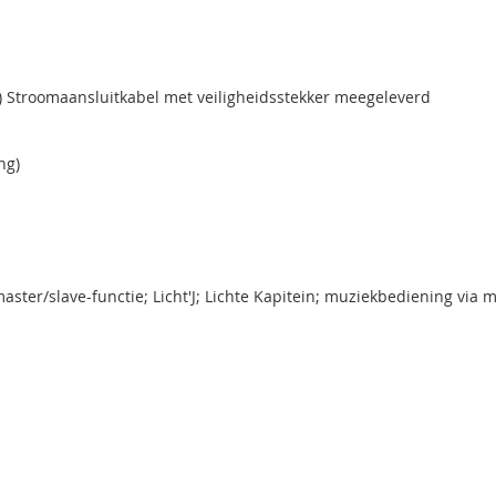
M) Stroomaansluitkabel met veiligheidsstekker meegeleverd
ng)
 master/slave-functie; Licht'J; Lichte Kapitein; muziekbediening