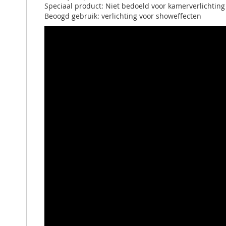
Speciaal product: Niet bedoeld voor kamerverlichtin
Beoogd gebruik: verlichting voor showeffecten