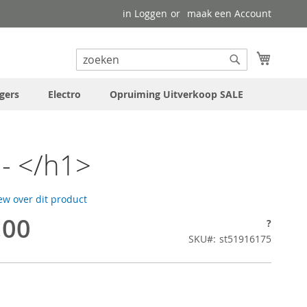
in Loggen
maak een Account
uw wink
Search
Search
gers
Electro
Opruiming Uitverkoop SALE
- </h1>
iew over dit product
,00
?
SKU
st51916175