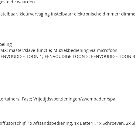
ngestelde waarden
nstelbaar; kleurvervaging instelbaar; elektronische dimmer; dimme
oeling
DMX; master/slave-functie; Muziekbediening via microfoon
ein; EENVOUDIGE TOON 1; EENVOUDIGE TOON 2; EENVOUDIGE TOON 3
tertainers; Fase; Vrijetijdsvoorzieningen/zwembaden/spa
ffusorschijf, 1x Afstandsbediening, 1x Batterij, 1x Schroeven, 2x S