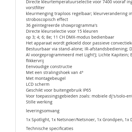
Directe kleurtemperatuurselectie voor 7400 vooraf i
vorstfilter
kleurmenging traploos regelbaar; kleurverandering i
stroboscopisch effect
36 geïntegreerde showprogramma's
Directe kleurselectie voor 15 kleuren
op 3; 4; 6; 8e; 11 CH DMX-modus bedienbaar
Het apparaat wordt gekoeld door passieve convectiek
Bestuurbaar via stand-alone; IR-afstandsbediening; 
Al voorgeprogrammeerd met Light'J; Lichte Kapit
flikkervrij
Eenvoudige constructie
Met een stralingshoek van 4°
Met montagebeugel
LCD scherm
Geschikt voor buitengebruik IP65
Voor toepassingsgebieden zoals: mobiele dj's/solo-en
Stille werking
leveringsomvang
1x Spotlight, 1x Netsnoer/Netsnoer, 1x Grondpen, 1x Di
Technische specificaties