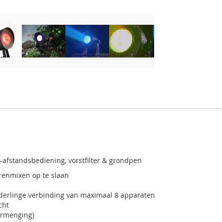
R-afstandsbediening, vorstfilter & grondpen
renmixen op te slaan
derlinge verbinding van maximaal 8 apparaten
cht
urmenging)