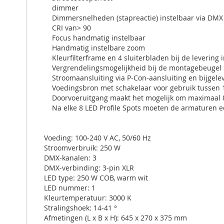
dimmer
Dimmersnelheden (stapreactie) instelbaar via DMX
CRI van> 90
Focus handmatig instelbaar
Handmatig instelbare zoom
Kleurfilterframe en 4 sluiterbladen bij de levering
Vergrendelingsmogelijkheid bij de montagebeugel
Stroomaansluiting via P-Con-aansluiting en bijgel
Voedingsbron met schakelaar voor gebruik tussen 1
Doorvoeruitgang maakt het mogelijk om maximaal 8
Na elke 8 LED Profile Spots moeten de armaturen
Voeding: 100-240 V AC, 50/60 Hz
Stroomverbruik: 250 W
DMX-kanalen: 3
DMX-verbinding: 3-pin XLR
LED type: 250 W COB, warm wit
LED nummer: 1
Kleurtemperatuur: 3000 K
Stralingshoek: 14-41 °
Afmetingen (L x B x H): 645 x 270 x 375 mm