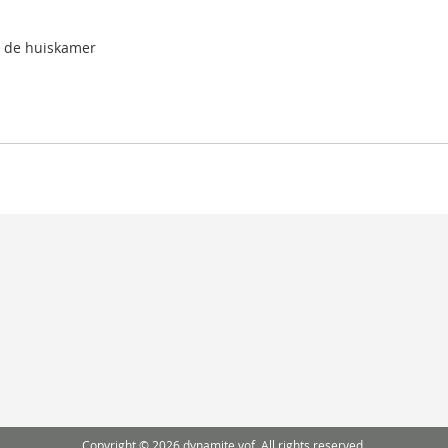
n de huiskamer
Copyright © 2026 dynamite vof .All rights reserved.