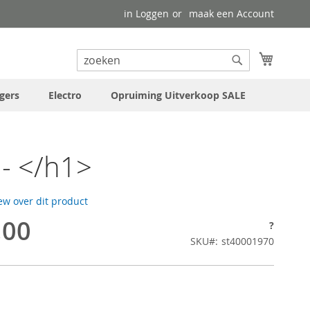
in Loggen
maak een Account
uw wink
Search
Search
gers
Electro
Opruiming Uitverkoop SALE
- </h1>
iew over dit product
,00
?
SKU
st40001970