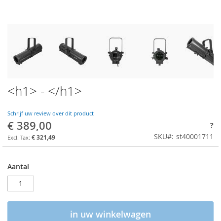
<h1> - </h1>
Schrijf uw review over dit product
€ 389,00
?
SKU
st40001711
€ 321,49
Aantal
in uw winkelwagen