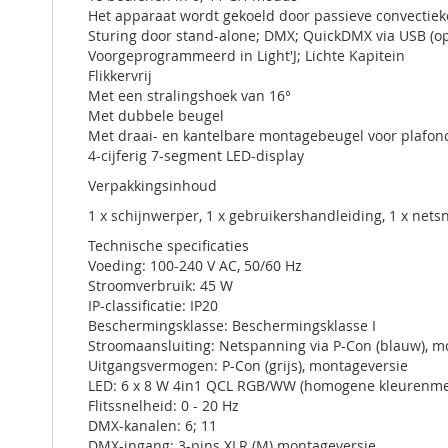
Het apparaat wordt gekoeld door passieve convectiek
Sturing door stand-alone; DMX; QuickDMX via USB (opti
Voorgeprogrammeerd in Light'J; Lichte Kapitein
Flikkervrij
Met een stralingshoek van 16°
Met dubbele beugel
Met draai- en kantelbare montagebeugel voor plafo
4-cijferig 7-segment LED-display
Verpakkingsinhoud
1 x schijnwerper, 1 x gebruikershandleiding, 1 x netsn
Technische specificaties
Voeding: 100-240 V AC, 50/60 Hz
Stroomverbruik: 45 W
IP-classificatie: IP20
Beschermingsklasse: Beschermingsklasse I
Stroomaansluiting: Netspanning via P-Con (blauw), m
Uitgangsvermogen: P-Con (grijs), montageversie
LED: 6 x 8 W 4in1 QCL RGB/WW (homogene kleurenme
Flitssnelheid: 0 - 20 Hz
DMX-kanalen: 6; 11
DMX-ingang: 3-pins XLR (M) montageversie