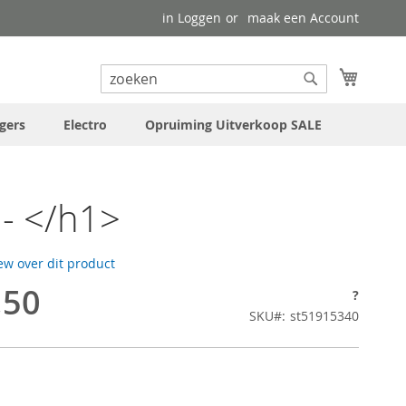
in Loggen
maak een Account
uw wink
Search
Search
gers
Electro
Opruiming Uitverkoop SALE
- </h1>
iew over dit product
,50
?
SKU
st51915340