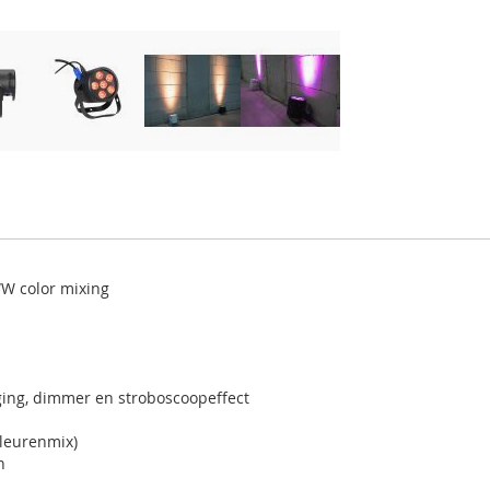
WW color mixing
ging, dimmer en stroboscoopeffect
leurenmix)
n