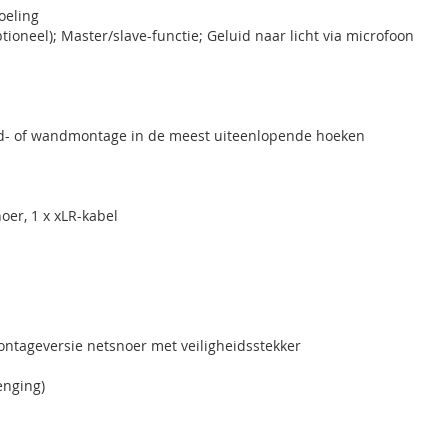
oeling
oneel); Master/slave-functie; Geluid naar licht via microfoon
nd- of wandmontage in de meest uiteenlopende hoeken
oer, 1 x xLR-kabel
ontageversie netsnoer met veiligheidsstekker
nging)