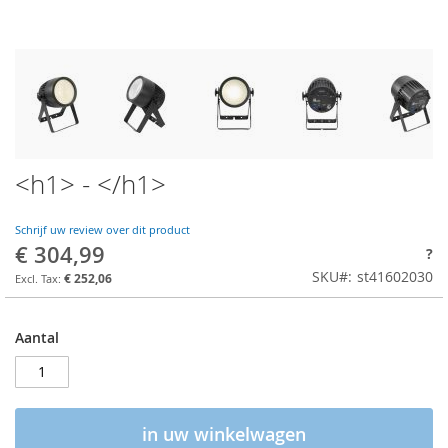
<h1> - </h1>
Schrijf uw review over dit product
€ 304,99
?
SKU
st41602030
€ 252,06
Aantal
in uw winkelwagen