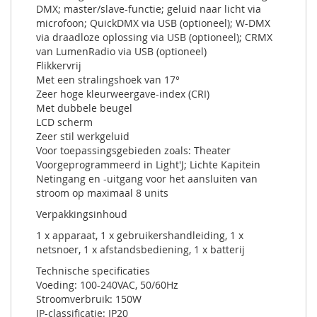
DMX; master/slave-functie; geluid naar licht via
microfoon; QuickDMX via USB (optioneel); W-DMX
via draadloze oplossing via USB (optioneel); CRMX
van LumenRadio via USB (optioneel)
Flikkervrij
Met een stralingshoek van 17°
Zeer hoge kleurweergave-index (CRI)
Met dubbele beugel
LCD scherm
Zeer stil werkgeluid
Voor toepassingsgebieden zoals: Theater
Voorgeprogrammeerd in Light'J; Lichte Kapitein
Netingang en -uitgang voor het aansluiten van
stroom op maximaal 8 units
Verpakkingsinhoud
1 x apparaat, 1 x gebruikershandleiding, 1 x
netsnoer, 1 x afstandsbediening, 1 x batterij
Technische specificaties
Voeding: 100-240VAC, 50/60Hz
Stroomverbruik: 150W
IP-classificatie: IP20