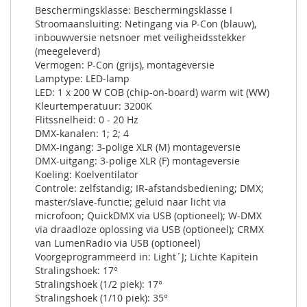
Beschermingsklasse: Beschermingsklasse I
Stroomaansluiting: Netingang via P-Con (blauw),
inbouwversie netsnoer met veiligheidsstekker
(meegeleverd)
Vermogen: P-Con (grijs), montageversie
Lamptype: LED-lamp
LED: 1 x 200 W COB (chip-on-board) warm wit (WW)
Kleurtemperatuur: 3200K
Flitssnelheid: 0 - 20 Hz
DMX-kanalen: 1; 2; 4
DMX-ingang: 3-polige XLR (M) montageversie
DMX-uitgang: 3-polige XLR (F) montageversie
Koeling: Koelventilator
Controle: zelfstandig; IR-afstandsbediening; DMX;
master/slave-functie; geluid naar licht via
microfoon; QuickDMX via USB (optioneel); W-DMX
via draadloze oplossing via USB (optioneel); CRMX
van LumenRadio via USB (optioneel)
Voorgeprogrammeerd in: Light´J; Lichte Kapitein
Stralingshoek: 17°
Stralingshoek (1/2 piek): 17°
Stralingshoek (1/10 piek): 35°