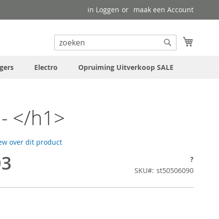
in Loggen
maak een Account
uw wink
Search
Search
gers
Electro
Opruiming Uitverkoop SALE
- </h1>
iew over dit product
03
?
SKU
st50506090