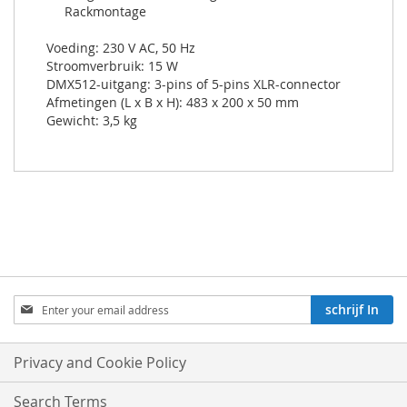
Rackmontage
Voeding: 230 V AC, 50 Hz
Stroomverbruik: 15 W
DMX512-uitgang: 3-pins of 5-pins XLR-connector
Afmetingen (L x B x H): 483 x 200 x 50 mm
Gewicht: 3,5 kg
Aboneren
schrijf In
op
onze
nieuwsbrief:
Privacy and Cookie Policy
Search Terms