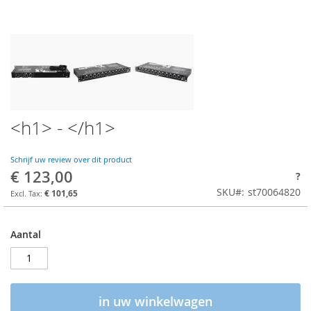
<h1> - </h1>
Schrijf uw review over dit product
€ 123,00
?
SKU
st70064820
€ 101,65
Aantal
in uw winkelwagen