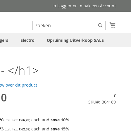
in Loggen
maak een Account
uw wink
Search
Search
gers
Electro
Opruiming Uitverkoop SALE
- </h1>
iew over dit product
10
?
SKU
B04189
20
each and
save
10
%
€ 66,28
73
each and
save
15
%
€ 62,59