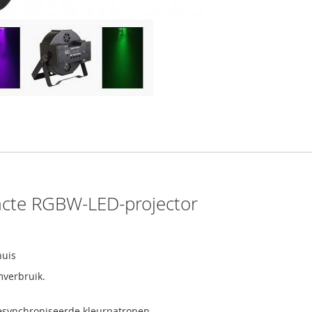
cte RGBW-LED-projector
huis
mverbruik.
esynchroniseerde kleurpatronen.