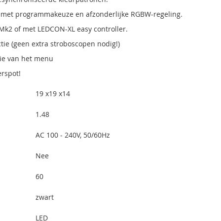
 met programmakeuze en afzonderlijke RGBW-regeling.
k2 of met LEDCON-XL easy controller.
ie (geen extra stroboscopen nodig!)
tie van het menu
erspot!
19 x19 x14
1.48
AC 100 - 240V, 50/60Hz
Nee
60
zwart
LED