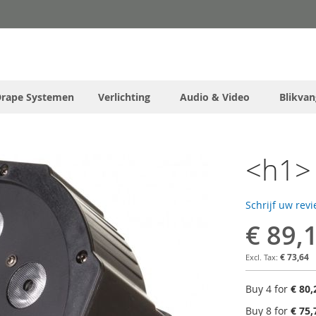
Drape Systemen
Verlichting
Audio & Video
Blikvan
<h1> 
Schrijf uw rev
€ 89,
€ 73,64
Buy 4 for
€ 80,
Buy 8 for
€ 75,