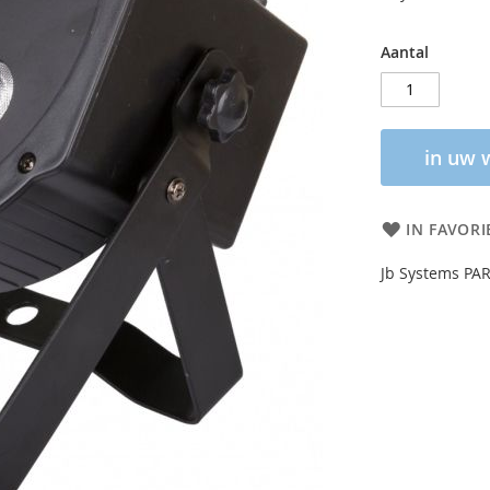
Aantal
in uw 
IN FAVORI
Jb Systems PA