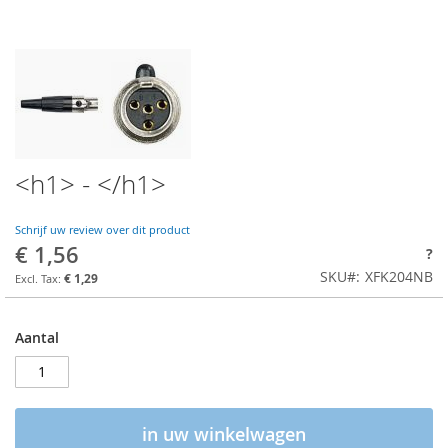
<h1> - </h1>
Schrijf uw review over dit product
€ 1,56
?
SKU
XFK204NB
€ 1,29
Aantal
in uw winkelwagen