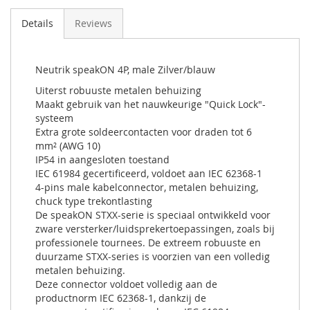
Details
Reviews
Neutrik speakON 4P, male Zilver/blauw
Uiterst robuuste metalen behuizing
Maakt gebruik van het nauwkeurige "Quick Lock"-
systeem
Extra grote soldeercontacten voor draden tot 6
mm² (AWG 10)
IP54 in aangesloten toestand
IEC 61984 gecertificeerd, voldoet aan IEC 62368-1
4-pins male kabelconnector, metalen behuizing,
chuck type trekontlasting
De speakON STXX-serie is speciaal ontwikkeld voor
zware versterker/luidsprekertoepassingen, zoals bij
professionele tournees. De extreem robuuste en
duurzame STXX-series is voorzien van een volledig
metalen behuizing.
Deze connector voldoet volledig aan de
productnorm IEC 62368-1, dankzij de