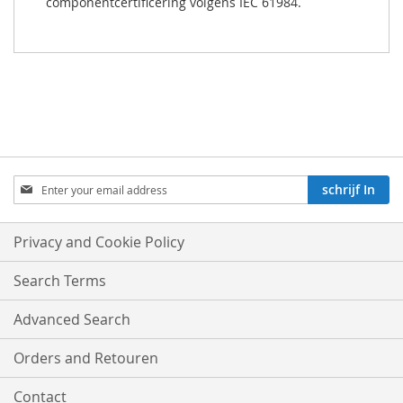
componentcertificering volgens IEC 61984.
Aboneren
schrijf In
op
onze
nieuwsbrief:
Privacy and Cookie Policy
Search Terms
Advanced Search
Orders and Retouren
Contact