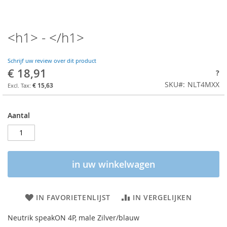
<h1> - </h1>
Schrijf uw review over dit product
€ 18,91
?
SKU
NLT4MXX
€ 15,63
Aantal
in uw winkelwagen
IN FAVORIETENLIJST
IN VERGELIJKEN
Neutrik speakON 4P, male Zilver/blauw