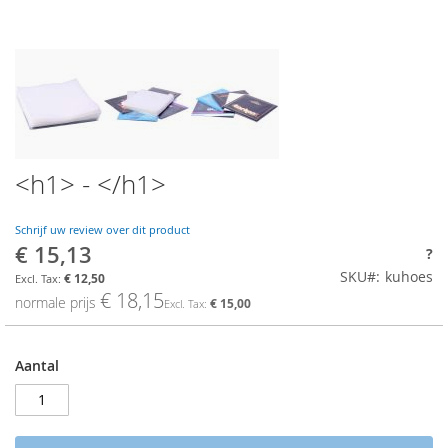
<h1> - </h1>
Schrijf uw review over dit product
€ 15,13
Aanbiedings
?
prijs
SKU
kuhoes
€ 12,50
€ 18,15
normale prijs
€ 15,00
Aantal