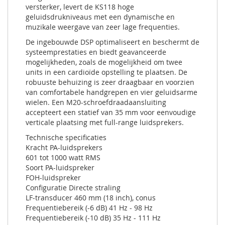
versterker, levert de KS118 hoge
geluidsdrukniveaus met een dynamische en
muzikale weergave van zeer lage frequenties.
De ingebouwde DSP optimaliseert en beschermt de
systeemprestaties en biedt geavanceerde
mogelijkheden, zoals de mogelijkheid om twee
units in een cardioïde opstelling te plaatsen. De
robuuste behuizing is zeer draagbaar en voorzien
van comfortabele handgrepen en vier geluidsarme
wielen. Een M20-schroefdraadaansluiting
accepteert een statief van 35 mm voor eenvoudige
verticale plaatsing met full-range luidsprekers.
Technische specificaties
Kracht PA-luidsprekers
601 tot 1000 watt RMS
Soort PA-luidspreker
FOH-luidspreker
Configuratie Directe straling
LF-transducer 460 mm (18 inch), conus
Frequentiebereik (-6 dB) 41 Hz - 98 Hz
Frequentiebereik (-10 dB) 35 Hz - 111 Hz