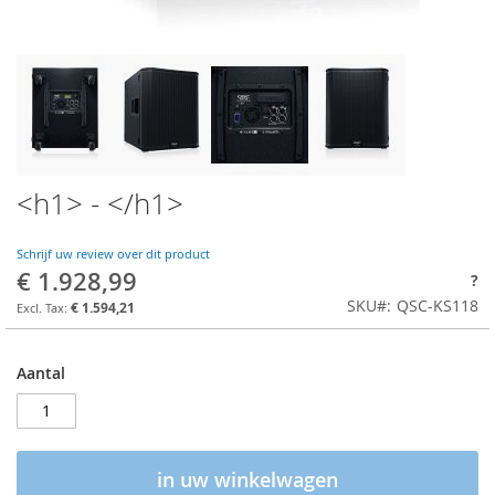
<h1> - </h1>
Schrijf uw review over dit product
€ 1.928,99
?
SKU
QSC-KS118
€ 1.594,21
Aantal
in uw winkelwagen