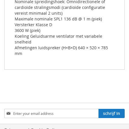
Nominale spreidingshoek: Omnidirectionele of
cardioïde stralingsmodi (cardioïde configuratie
vereist minimaal 2 units)
Maximale nominale SPL1 136 dB @ 1 m (piek)
Versterker Klasse D
3600 W (piek)
Koeling Geluidsarme ventilator met variabele
snelheid
Afmetingen luidspreker (H×B×D) 640 × 520 × 785
mm
Aboneren
schrijf In
op
onze
nieuwsbrief: