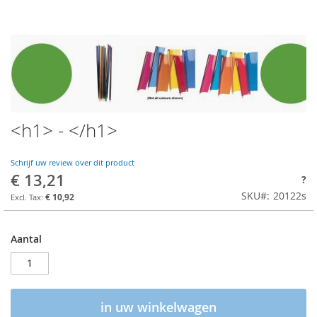
<h1> - </h1>
Schrijf uw review over dit product
€ 13,21
?
SKU
20122s
€ 10,92
Aantal
in uw winkelwagen