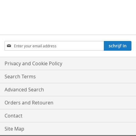
Aboneren
schrijf In
op
onze
nieuwsbrief:
Privacy and Cookie Policy
Search Terms
Advanced Search
Orders and Retouren
Contact
Site Map