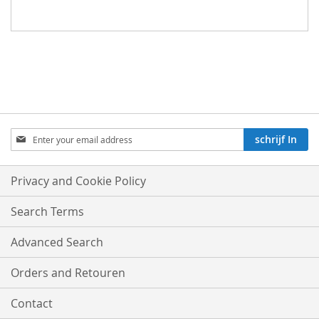
Aboneren
schrijf In
op
onze
nieuwsbrief:
Privacy and Cookie Policy
Search Terms
Advanced Search
Orders and Retouren
Contact