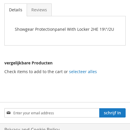
Details
Reviews
Showgear Protectionpanel With Locker 2HE 19\"/2U
vergelijkbare Producten
Check items to add to the cart or
selecteer alles
Aboneren
schrijf In
op
onze
nieuwsbrief:
Privacy and Cookie Policy