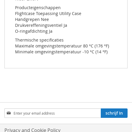
Producteigenschappen
Flightcase Toepassing Utility Case
Handgrepen Nee
Drukvereffeningsventiel Ja
O-ringafdichting Ja
Thermische specificaties
Maximale omgevingstemperatuur 80 °C (176 °F)
Minimale omgevingstemperatuur -10 °C (14 °F)
Aboneren
schrijf In
op
onze
nieuwsbrief:
Privacy and Cookie Policy