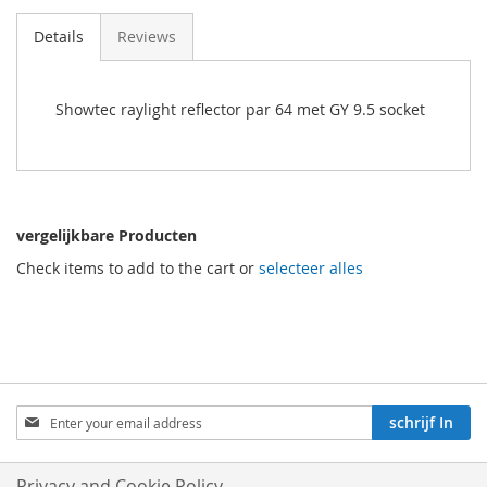
Details
Reviews
Showtec raylight reflector par 64 met GY 9.5 socket
vergelijkbare Producten
Check items to add to the cart or
selecteer alles
Aboneren
schrijf In
op
onze
nieuwsbrief:
Privacy and Cookie Policy