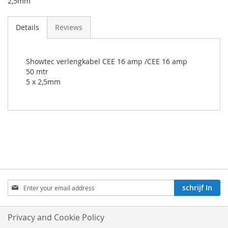
2,5mm
Details
Reviews
Showtec verlengkabel CEE 16 amp /CEE 16 amp
50 mtr
5 x 2,5mm
Aboneren
schrijf In
op
onze
nieuwsbrief:
Privacy and Cookie Policy