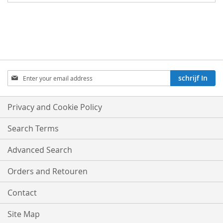
Aboneren
schrijf In
op
onze
nieuwsbrief:
Privacy and Cookie Policy
Search Terms
Advanced Search
Orders and Retouren
Contact
Site Map