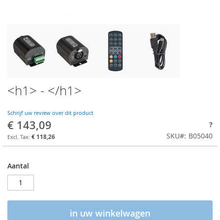
<h1> - </h1>
Schrijf uw review over dit product
€ 143,09
?
SKU
B05040
€ 118,26
Aantal
in uw winkelwagen