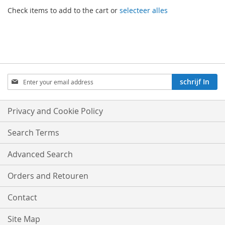
Check items to add to the cart or
selecteer alles
Aboneren
schrijf In
op
onze
nieuwsbrief:
Privacy and Cookie Policy
Search Terms
Advanced Search
Orders and Retouren
Contact
Site Map